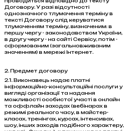
проводиться відповідно до тексту
Договору. У разі відсутності
однозначного тлумачення терміну в
тексті Договору слід керуватися
тлумаченням терміну, визначеним: в
першу чергу - законодавством України,
в другу чергу - на сайті Сервісу, потім -
сформованим (загальновживаним
значенням) в мережі Інтернет.
2. Предмет договору
2.1. Виконавець надає платні
інформаційно-консультаційні послуги у
вигляді організації та надання
можливості особистої участі в онлайн
та оффлайн заходах (вебінарах в
режимі реального часу, в майстер-
класах, тренінгах, курсах, інтенсивах,
шоу, інших заходів подібного характеру,