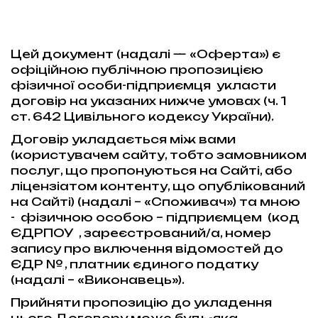
Цей документ (надалі — «Оферта») є
офіційною публічною пропозицією
фізичної особи-підприємця укласти
договір на указаних нижче умовах (ч. 1
ст. 642 Цивільного кодексу України).
Договір укладається між вами
(користувачем сайту, тобто замовником
послуг, що пропонуються на Сайті, або
ліцензіатом контенту, що опублікований
на Сайті) (надалі – «Споживач») та мною
- фізичною особою – підприємцем (код
ЄДРПОУ , зареєстрований/а­­, номер
запису про включення відомостей до
ЄДР № , платник єдиного податку
(надалі – «Виконавець»).
Прийняти пропозицію до укладення