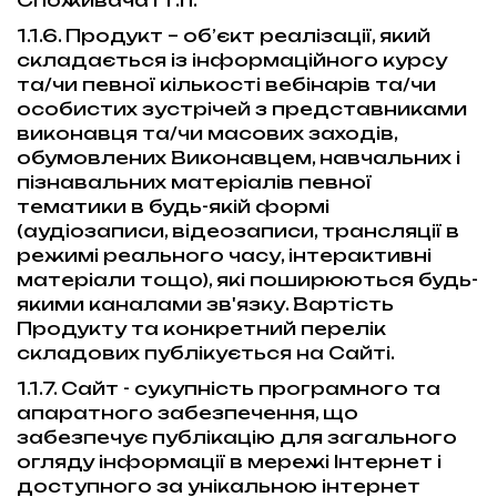
Споживача і т.п.
1.1.6. Продукт – об’єкт реалізації, який
складається із інформаційного курсу
та/чи певної кількості вебінарів та/чи
особистих зустрічей з представниками
виконавця та/чи масових заходів,
обумовлених Виконавцем, навчальних і
пізнавальних матеріалів певної
тематики в будь-якій формі
(аудіозаписи, відеозаписи, трансляції в
режимі реального часу, інтерактивні
матеріали тощо), які поширюються будь-
якими каналами зв'язку. Вартість
Продукту та конкретний перелік
складових публікується на Сайті.
1.1.7. Сайт - сукупність програмного та
апаратного забезпечення, що
забезпечує публікацію для загального
огляду інформації в мережі Інтернет і
доступного за унікальною інтернет