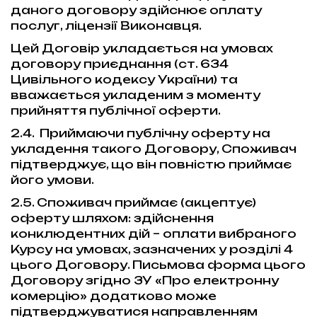
даного договору здійснює оплату
послуг, ліцензії Виконавця.
Цей Договір укладається на умовах
договору приєднання (ст. 634
Цивільного кодексу України) та
вважається укладеним з моменту
прийняття публічної оферти.
2.4. Приймаючи публічну оферту на
укладення такого Договору, Споживач
підтверджує, що він повністю приймає
його умови.
2.5. Споживач приймає (акцептує)
оферту шляхом: здійснення
конклюдентних дій – оплати вибраного
Курсу на умовах, зазначених у розділі 4
цього Договору. Письмова форма цього
Договору згідно ЗУ «Про електронну
комерцію» додатково може
підтверджуватися направленням