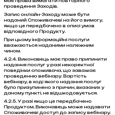
має права вимагати повторного
проведення Заходів.
Запис онлайн-Заходу може бути
наданий Споживачеві на його вимогу,
якщо це передбачено в описі умов
відповідного Продукту.
При цьому інформаційні послуги
вважаються наданими належним
чином.
4.2.4. Виконавець має право припинити
надання послуг у разі некоректної
поведінки споживача, що заважає
проведенню вебінару. Вартість
вебінару, в ході якого надання послуг
було призупинено з причин, вказаних у
даному пункті, не відшкодовується.
4.2.5. У разі якщо це передбачено
Продуктом, Виконавець може надавати
Споживачеві доступ до запису вебінару.