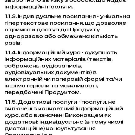
зворотного зв'язку з особою, що надає
інформаційні послуги.
1.1.3. Індивідуальне посилання - унікальна
гіпертекстове посилання, що дозволяє
отримати доступ до Продукту
одноразово або обмежена кількість
разів.
1.1.4. Інформаційний курс - сукупність
інформаційних матеріалів (текстів,
зображень, аудіозаписів,
аудіовізуальних документів) в
електронній чи паперовій формі та/чи
інші матеріали та можливості,
передбачені Продуктом.
1.1.5. Додаткові послуги - послуги, не
включені в конкретний Інформаційний
курс, або визначені Виконавцем як
додаткові: індивідуальне (в тому числі
дистанційне) консультування