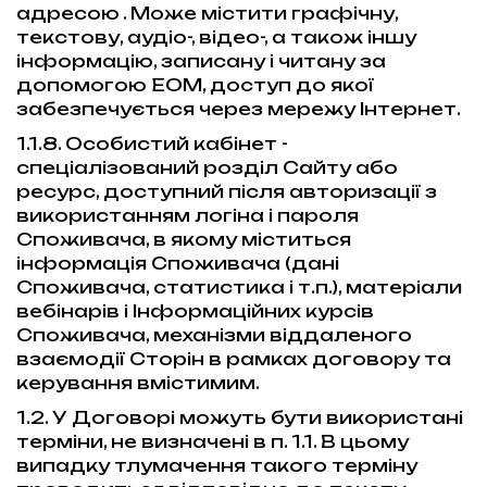
адресою . Може містити графічну,
текстову, аудіо-, відео-, а також іншу
інформацію, записану і читану за
допомогою ЕОМ, доступ до якої
забезпечується через мережу Інтернет.
1.1.8. Особистий кабінет -
спеціалізований розділ Сайту або
ресурс, доступний після авторизації з
використанням логіна і пароля
Споживача, в якому міститься
інформація Споживача (дані
Споживача, статистика і т.п.), матеріали
вебінарів і Інформаційних курсів
Споживача, механізми віддаленого
взаємодії Сторін в рамках договору та
керування вмістимим.
1.2. У Договорі можуть бути використані
терміни, не визначені в п. 1.1. В цьому
випадку тлумачення такого терміну