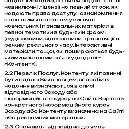
надалі «Заходи»), а також надає платні
невиключні ліцензії на певний строк, які
надають право доступу і ознайомлення
з платним контентом у вигляді
навчальних і пізнавальних матеріалів
певної тематики в будь-якій формі
(аудіозаписи, відеозаписи, трансляції в
режимі реального часу, інтерактивні
матеріали тощо), які поширюються будь-
якими каналами зв'язку (надалі –
«Контент»).
2.2 Перелік Послуг, Контенту, які повинні
бути надані Виконавцем, способи їх
надання визначаються в описі
відповідного Заходу або
Інформаційного курсу на Сайті. Вартість
конкретного Інформаційного курсу,
Заходу або Контенту визначена на Сайті
або рекламних матеріалах.
2.3. Споживач, відповідно до умов