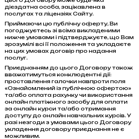
цього Договору може будь-яка
дієздатна особа, зацікавлена в
послугах та ліцензіях Сайту.
Приймаючи цю публічну оферту, Ви
погоджуєтесь зі всіма викладеними
нижче умовами і підтверджуєте, що Вам
зрозумілі всі її положення та укладаєте
на цих умовах договір про надання
послуг.
Приєднанням до цього Договору також
вважатимуться конклюдентні дії:
проставлення галочки навпроти поля
«Ознайомлений із публічною офертою»
та/або оплата рахунку чи використання
онлайн платіжного засобу для оплати
за онлайн курси та/або отримання
доступу до онлайн навчальних курсів. У
разі незгоди з умовами цього Договору
укладення договору приєднання не є
можливим.